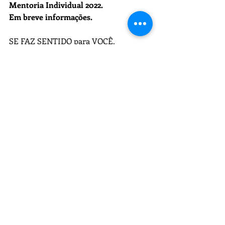
Mentoria Individual 2022.
Em breve informações.
SE FAZ SENTIDO para VOCÊ,
FAÇO e ensino a FAZER!
EluMarin.digital
Tags:
Marketing de Conteúdo
comunicação e conteúdo
transformação digital
Brand
Negócios
Pequenos Negócios
Curadoria
Posts recentes
Ver tudo