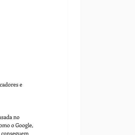
cadores e 
nsada no 
omo o Google,  
m conseguem 