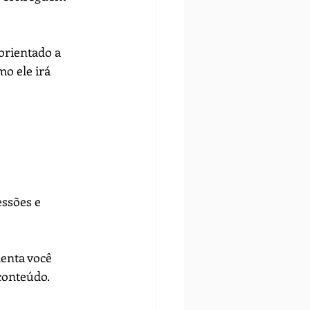
rientado a 
mo ele irá 
ssões e 
menta você 
 conteúdo.