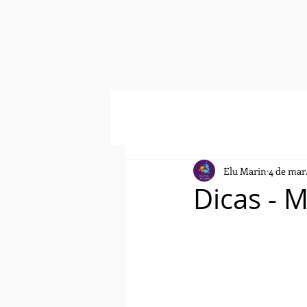
Elu Marin
4 de mar
Dicas - 