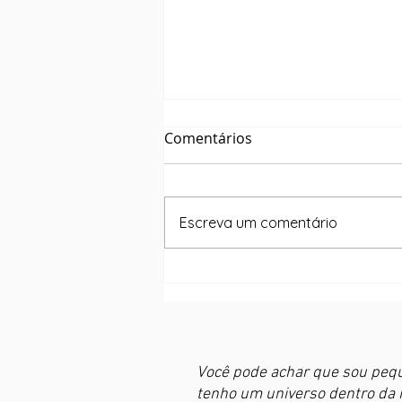
Comentários
Escreva um comentário
Checklist para seu o
desenvolvimento de
Conteúdo.
Você pode achar que sou peq
tenho um universo dentro da