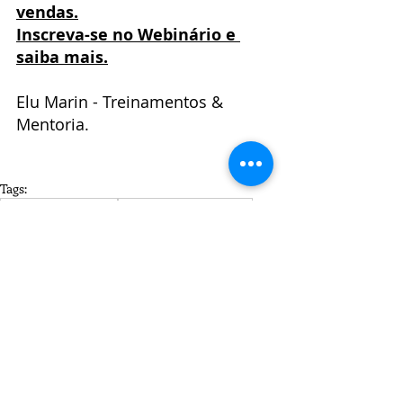
vendas.
Inscreva-se no Webinário e 
saiba mais.
Elu Marin - Treinamentos & 
Mentoria.
Tags:
estratégias eficientes
Marketing de Conteúdo
comunicação e conteúdo
Funil de Vendas
Marketing de Conteúdo
Negócios
Curadoria
Posts recentes
Ver tudo