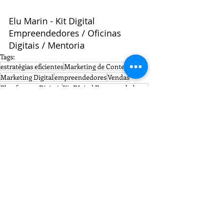
Elu Marin - Kit Digital 
Empreendedores / Oficinas 
Digitais / Mentoria
Tags:
estratégias eficientes
Marketing de Conteúdo
Marketing Digital
empreendedores
Vendas
Plataformas Digitais
Kit DIgital Empreendedores
Oficina - Construa Resultados
Pequenos Negócios
Estrutura de Vendas
Posts recentes
Ver tudo